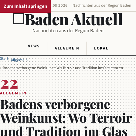
Zum Inhalt springen
REGIONALAUSGABE
04.08.2026
Nachrichten aus der Region Baden
Baden Aktuell
Nachrichten aus der Region Baden
NEWS
ALLGEMEIN
LOKAL
Start
allgemein
Badens verborgene Weinkunst: Wo Terroir und Tradition im Glas tanzen
22
ALLGEMEIN
Badens verborgene
Weinkunst: Wo Terroir
und Tradition im Glas