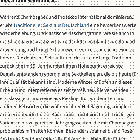
Während Champagner und Prosecco international dominieren,
erlebt
traditioneller Sekt aus Deutschland
eine bemerkenswerte
Wiederbelebung. Die klassische Flaschengärung, wie sie auch in
der Champagne praktiziert wird, findet hierzulande zunehmend
Anwendung und bringt Schaumweine von erstaunlicher Finesse
hervor. Die deutsche Sektkultur blickt auf eine lange Tradition
zurück, die im 19. Jahrhundert ihren Höhepunkt erreichte.
Damals entstanden renommierte Sektkellereien, die bis heute für
ihre Qualität bekannt sind. Moderne Winzer knüpfen an dieses
Erbe an und interpretieren es zeitgemäß neu. Sie verwenden
erstklassige Grundweine aus Riesling, Burgunderarten und
anderen Rebsorten, die während ihrer Hefelagerung komplexe
Aromen entwickeln. Die Bandbreite reicht von frisch-fruchtigen
Varianten bis zu gereiften Jahrgangssekten, die mit Champagner
problemlos mithalten können. Besonders spannend sind Rosé-
Sekte aus Spätburgunder, die Eleganz mit lebendiger Frucht