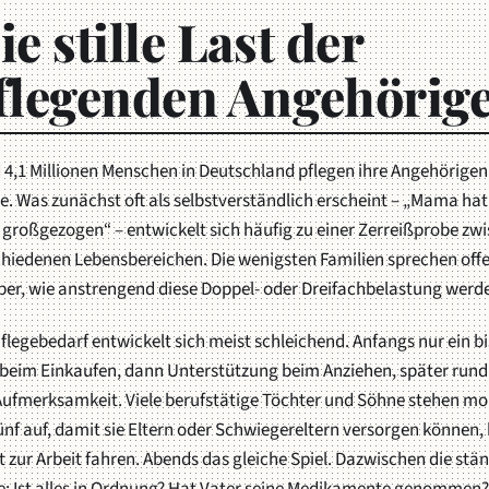
ie stille Last der
flegenden Angehörig
4,1 Millionen Menschen in Deutschland pflegen ihre Angehörigen
. Was zunächst oft als selbstverständlich erscheint –
„Mama hat
 großgezogen“
– entwickelt sich häufig zu einer Zerreißprobe zw
chiedenen Lebensbereichen. Die wenigsten Familien sprechen off
ber, wie anstrengend diese Doppel- oder Dreifachbelastung werd
flegebedarf entwickelt sich meist schleichend. Anfangs nur ein b
e beim Einkaufen, dann Unterstützung beim Anziehen, später rund
Aufmerksamkeit. Viele berufstätige Töchter und Söhne stehen m
nf auf, damit sie Eltern oder Schwiegereltern versorgen können, 
t zur Arbeit fahren. Abends das gleiche Spiel. Dazwischen die stä