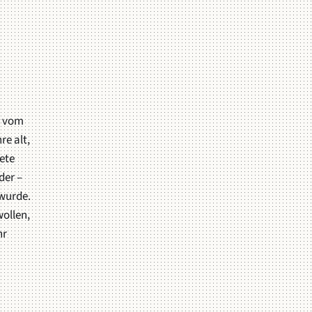
g vom
re alt,
ete
der –
wurde.
ollen,
hr