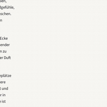
ien,
dgefühle,
nschen.
en
 Ecke
nender
n zu
er Duft
eplätze
rere
t und
r in
 ist