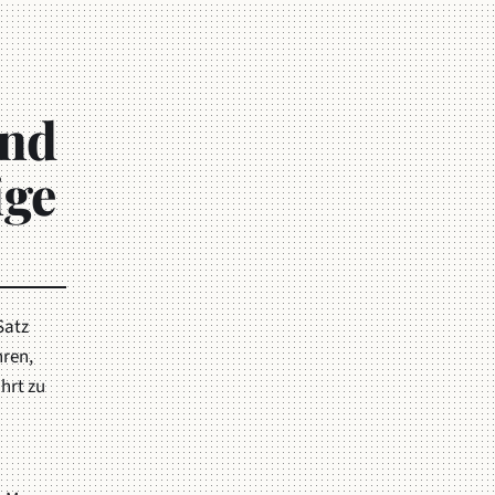
und
ige
Satz
hren,
hrt zu