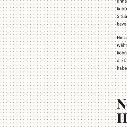
unnat
kontr
Situa
bevor
Hinzu
Währe
könne
die t
haben
N
H