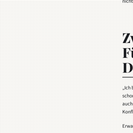
nicht
Z
F
D
„Ich 
scho
auch 
Konfl
Erwac