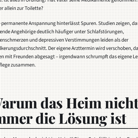
e:
Ist alles in Ordnung? Hat Vater seine Medikamente genomme
r allein zur Toilette?
e permanente Anspannung hinterlässt Spuren. Studien zeigen, da
ende Angehörige deutlich häufiger unter Schlafstörungen,
enschmerzen und depressiven Verstimmungen leiden als der
lkerungsdurchschnitt. Der eigene Arzttermin wird verschoben, d
fen mit Freunden abgesagt – irgendwann schrumpft das eigene Le
Pflege zusammen.
arum das Heim nich
mmer die Lösung ist