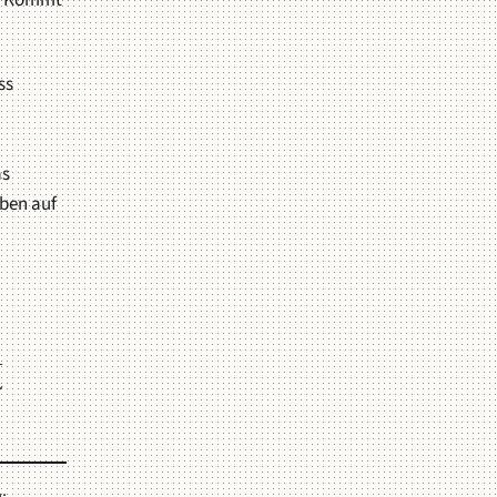
n? Kommt
ss
as
ben auf
t