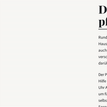
D
p
Rund 
Hause
auch
vers
darü
Der P
Hilf
Uhr 
um fü
selbs