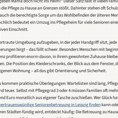
geben Mama doch nicht ins Heim!“ Dieser Satz fällt in vielen Famil
die Pflege zu Hause an Grenzen stößt. Dahinter stehen oft Schul
 auch die berechtigte Sorge um das Wohlbefinden der älteren Me
chlich bedeutet ein Umzug ins Pflegeheim für viele Senioren ein
ven Einschnitt.
ertraute Umgebung aufzugeben, in der jeder Handgriff sitzt, jede
erungen birgt – das fällt schwer. Besonders Menschen mit begin
nz profitieren enorm davon, in ihrem gewohnten Zuhause bleibe
n. Die Position des Kleiderschranks, der Blick aus dem Fenster, d
igenen Wohnung – all das gibt Orientierung und Sicherheit.
u kommen praktische Überlegungen: Wartelisten sind lang, Pfleg
nd teuer. Selbst mit Pflegegrad 3 oder 4 müssen Familien oft meh
end Euro monatlich aus eigener Tasche zuschießen. Wer Glück ha
vertrauenswürdige Seniorenbetreuung in Leipzig finden
kann ode
en Städten fündig wird, entdeckt häufig: Die Betreuung zu Hause