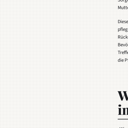
Sorg
Mutte
Dies
pfleg
Rück
Bevö
Tref
die 
W
i