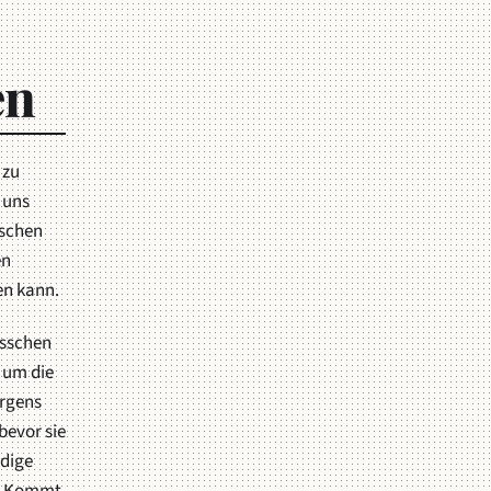
en
 zu
 uns
ischen
en
en kann.
isschen
 um die
orgens
bevor sie
ndige