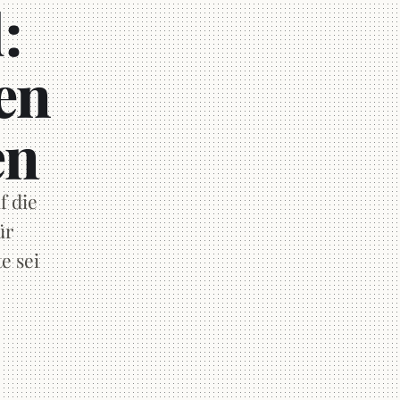
:
en
en
f die
ür
te sei