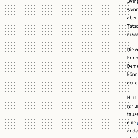
„Wir 
wenn 
aber
Tatsä
massi
Die v
Erinn
Deme
könne
der e
Hinz
rar u
taus
eine
ander