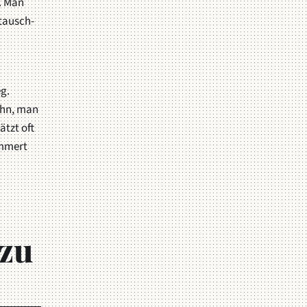
. Man
ntausch-
g.
Sohn, man
ätzt oft
ummert
 zu