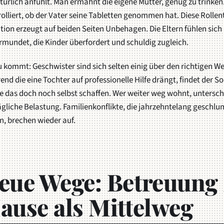
ürlich anfühlt. Man ermahnt die eigene Mutter, genug zu trinken
olliert, ob der Vater seine Tabletten genommen hat. Diese Rolle
tion erzeugt auf beiden Seiten Unbehagen. Die Eltern fühlen sich
mundet, die Kinder überfordert und schuldig zugleich.
 kommt: Geschwister sind sich selten einig über den richtigen We
nd die eine Tochter auf professionelle Hilfe drängt, findet der 
 das doch noch selbst schaffen. Wer weiter weg wohnt, untersch
ägliche Belastung. Familienkonflikte, die jahrzehntelang geschl
, brechen wieder auf.
eue Wege: Betreuung
ause als Mittelweg