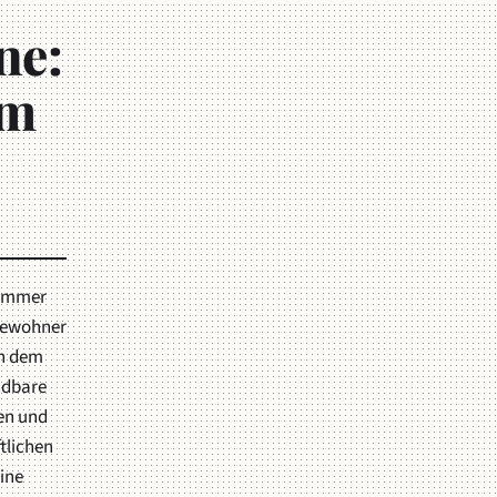
ne:
em
 immer
 Bewohner
ch dem
ndbare
zen und
tlichen
ine