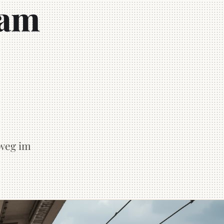
 am
sweg im