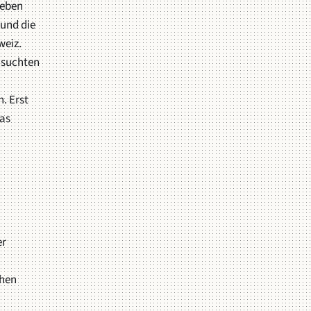
ieben
 und die
weiz.
 suchten
. Erst
das
er
chen