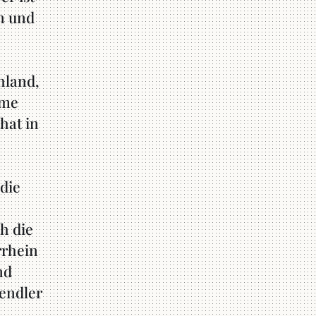
n und
hland,
rme
hat in
die
h die
rrhein
nd
endler