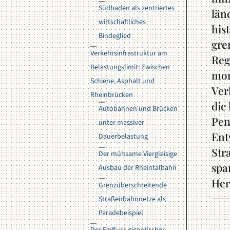
Südbaden als zentriertes
län
wirtschaftliches
his
Bindeglied
gre
Verkehrsinfrastruktur am
Reg
Belastungslimit: Zwischen
mom
Schiene, Asphalt und
Ver
Rheinbrücken
die
Autobahnen und Brücken
Pen
unter massiver
Ent
Dauerbelastung
Str
Der mühsame Viergleisige
spa
Ausbau der Rheintalbahn
Her
Grenzüberschreitende
Straßenbahnnetze als
Paradebeispiel