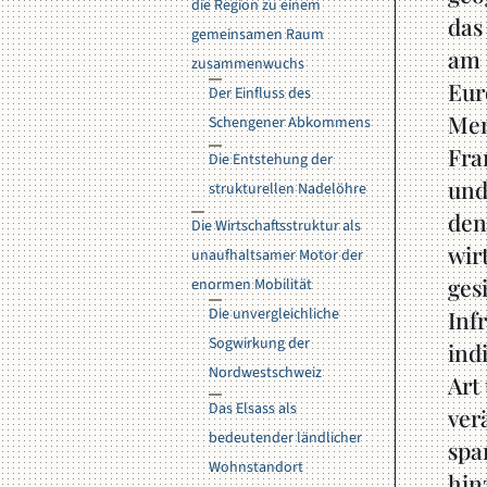
die Region zu einem
das
gemeinsamen Raum
am 
zusammenwuchs
Eur
Der Einfluss des
Men
Schengener Abkommens
Fra
Die Entstehung der
und
strukturellen Nadelöhre
den
Die Wirtschaftsstruktur als
wir
unaufhaltsamer Motor der
ges
enormen Mobilität
Die unvergleichliche
Inf
Sogwirkung der
ind
Nordwestschweiz
Art
Das Elsass als
ver
bedeutender ländlicher
spa
Wohnstandort
hin