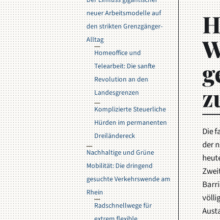
Der Einfluss gigantischer
neuer Arbeitsmodelle auf
H
den strikten Grenzgänger-
W
Alltag
Homeoffice und
g
Telearbeit: Die sanfte
Revolution an den
z
Landesgrenzen
Komplizierte Steuerliche
Hürden im permanenten
Die 
Dreiländereck
der n
Nachhaltige und Grüne
heute
Mobilität: Die dringend
Zwei
gesuchte Verkehrswende am
Barri
Rhein
völli
Radschnellwege für
Aust
extrem flexible