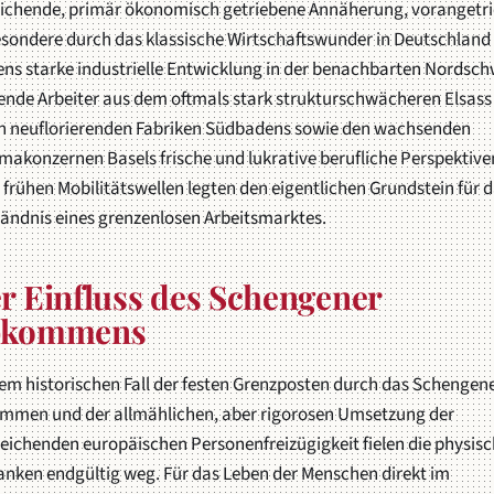
eichende, primär ökonomisch getriebene Annäherung, vorangetr
esondere durch das klassische Wirtschaftswunder in Deutschland
ns starke industrielle Entwicklung in der benachbarten Nordsch
ende Arbeiter aus dem oftmals stark strukturschwächeren Elsass
en neuflorierenden Fabriken Südbadens sowie den wachsenden
akonzernen Basels frische und lukrative berufliche Perspektiven
 frühen Mobilitätswellen legten den eigentlichen Grundstein für 
tändnis eines grenzenlosen Arbeitsmarktes.
r Einfluss des Schengener
bkommens
em historischen Fall der festen Grenzposten durch das Schengen
mmen und der allmählichen, aber rigorosen Umsetzung der
eichenden europäischen Personenfreizügigkeit fielen die physis
anken endgültig weg. Für das Leben der Menschen direkt im