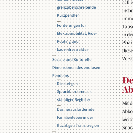
schl
grenzüberschreitende
insb
Kurzpendler
imme
Förderungen für
Taus
Elektromobilität, Ride-
in d
Pooling und
Pharm
Ladeinfrastruktur
diese
Vers
Soziale und Kulturelle
Dimensionen des endlosen
Pendelns
De
Die stetigen
A
Sprachbarrieren als
ständiger Begleiter
Mit d
Das herausfordernde
Abko
Familienleben in der
weitr
flüchtigen Transitregion
Schr