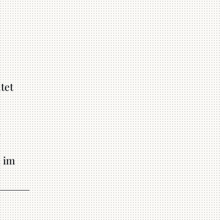
tet
d
n im