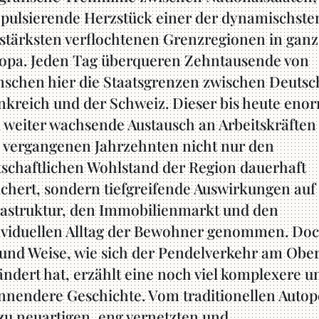
 pulsierende Herzstück einer der dynamischste
stärksten verflochtenen Grenzregionen in ganz
opa. Jeden Tag überqueren Zehntausende von
schen hier die Staatsgrenzen zwischen Deutsc
nkreich und der Schweiz. Dieser bis heute eno
 weiter wachsende Austausch an Arbeitskräften 
 vergangenen Jahrzehnten nicht nur den
tschaftlichen Wohlstand der Region dauerhaft
ichert, sondern tiefgreifende Auswirkungen auf 
rastruktur, den Immobilienmarkt und den
ividuellen Alltag der Bewohner genommen. Doc
 und Weise, wie sich der Pendelverkehr am Obe
ändert hat, erzählt eine noch viel komplexere u
nnendere Geschichte. Vom traditionellen Autop
zu neuartigen, eng vernetzten und