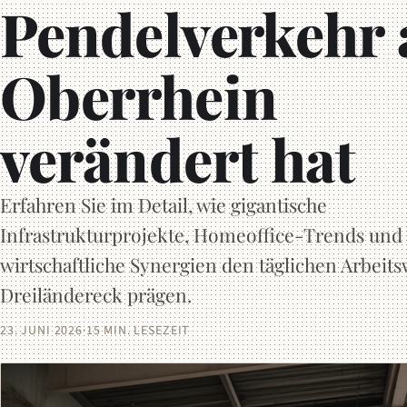
Pendelverkehr
Oberrhein
verändert hat
Erfahren Sie im Detail, wie gigantische
Infrastrukturprojekte, Homeoffice-Trends und
wirtschaftliche Synergien den täglichen Arbeit
Dreiländereck prägen.
23. JUNI 2026
·
15 MIN. LESEZEIT